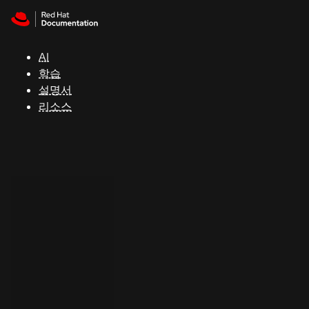
Skip to navigation
Skip to content
지
원
AI
학습
콘
설명서
솔
리소스
개
발
자
평
가
판
시
작
연