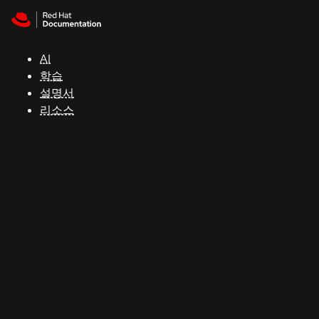
Skip to navigation
Skip to content
지
원
AI
학습
콘
설명서
솔
리소스
개
발
자
평
가
판
시
작
연