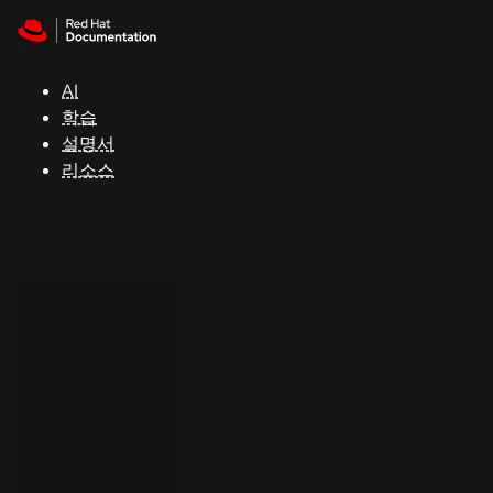
Skip to navigation
Skip to content
지
원
AI
학습
콘
설명서
솔
리소스
개
발
자
평
가
판
시
작
연