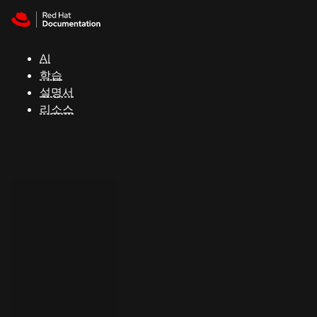
Skip to navigation
Skip to content
지
원
AI
학습
콘
설명서
솔
리소스
개
발
자
평
가
판
시
작
연