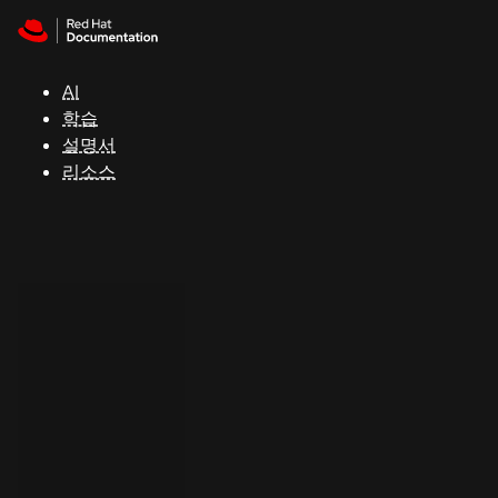
Skip to navigation
Skip to content
지
원
AI
학습
콘
설명서
솔
리소스
개
발
자
평
가
판
시
작
연