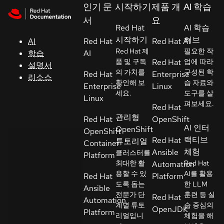
Skip to navigation
Skip to content
인기 문
시작하기
제품 개
AI 학습
지
서
요
원
Red Hat
AI 학습
시작하기
허브
AI
Red Hat
Red Hat AI
Red Hat 제
필요한 작
학습
AI
콘
품 및 구독
Red Hat
업에 따라
설명서
솔
의 가치를
구성된 학
Red Hat
Enterprise
리소스
확인해 보
습 자료와
Enterprise
Linux
세요.
도구를 살
개
Linux
펴보세요.
Red Hat
발
관리형
Red Hat
OpenShift
자
AI 인터
OpenShift
OpenShift
랙티브
Red Hat
튜토리얼
Container
평
체험
Ansible
클러스터를
Platform
가
최대한 활
Red Hat
Automation
판
용할 수 있
AI를 활용
Red Hat
Platform
시
도록 돕는
한 LLM
Ansible
전문가 단
훈련 등 실
작
Red Hat
Automation
계별 튜토
습 중심의
OpenJDK
Platform
리얼입니
체험을 해
연