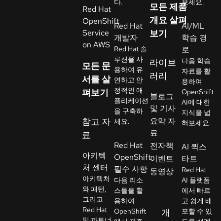
다.
보세요.
모든 제품
Red Hat
락
개요 살펴
OpenShift
언
처
Red Hat
AI/ML
Service
보기
어
개발자
학습 경
선
on AWS
Red Hat 솔
로
택
루션을 사
다음 학습
라이브
모든 문
용하여 유
자료를 활
러리
서를 살
연하고 안
용하여
정적인 애
펴보기
OpenShift
블로그
플리케이션
AI에 대한
및 기사
을 구축하
지식을 넓
참고 자
요약 자
세요.
혀보세요.
료
료
Red Hat
전자책
AI 퀵스
아키텍
OpenShift
이벤트
타트
처 센터
필수 사항
Red Hat
동영상
아키텍처
다음 리소
AI 플랫폼
와 패턴,
스들을 활
에서 빠르
그리고
용하여
고 쉽게 배
Red Hat
OpenShift
개
포할 수 있
및 파트너