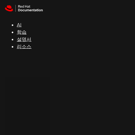
Skip to navigation
Skip to content
지
원
AI
학습
콘
설명서
솔
리소스
개
발
자
평
가
판
시
작
연