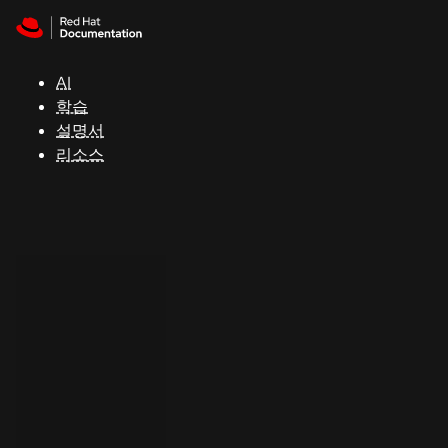
Skip to navigation
Skip to content
지
원
AI
학습
콘
설명서
솔
리소스
개
발
자
평
가
판
시
작
연