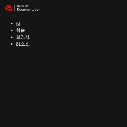
Skip to navigation
Skip to content
지
원
AI
학습
콘
설명서
솔
리소스
개
발
자
평
가
판
시
작
연