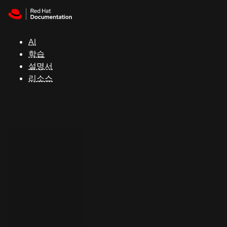
Skip to navigation
Skip to content
지
원
AI
학습
콘
설명서
솔
리소스
개
발
자
평
가
판
시
작
연