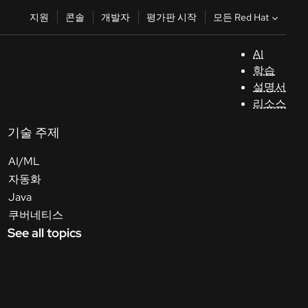
모든 Red Hat
지원
콘솔
개발자
평가판 시작
AI
지
학습
원
설명서
리소스
콘
솔
기술 주제
AI/ML
개
자동화
발
Java
자
쿠버네티스
See all topics
평
가
판
시
작