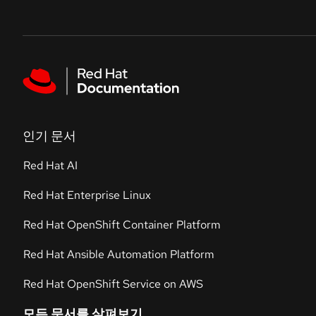
Skip to navigation
Skip to content
Featured links
인기 문서
Red Hat AI
Red Hat Enterprise Linux
Red Hat OpenShift Container Platform
Red Hat Ansible Automation Platform
Red Hat OpenShift Service on AWS
모든 문서를 살펴보기