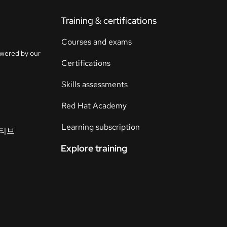
Training & certifications
연
락
Courses and exams
언
처
owered by our
어
Certifications
선
택
Skills assessments
Red Hat Academy
Learning subscription
이티브
Explore training