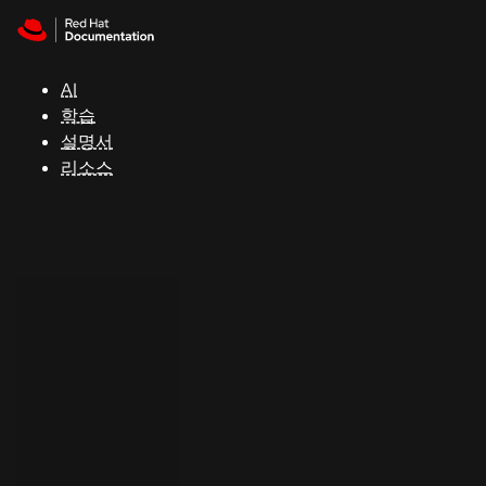
Skip to navigation
Skip to content
지
원
AI
학습
콘
설명서
솔
리소스
개
발
자
평
가
판
시
작
연