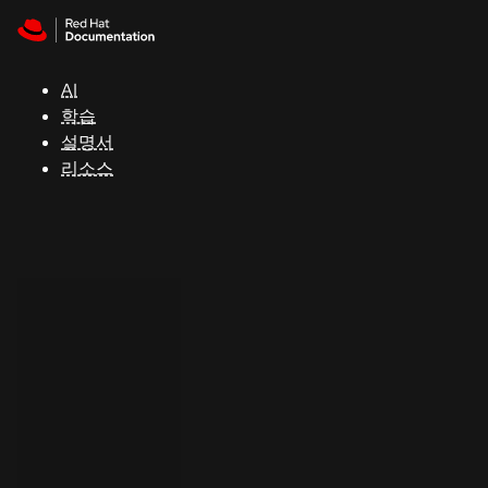
Skip to navigation
Skip to content
지
원
AI
학습
콘
설명서
솔
리소스
개
발
자
평
가
판
시
작
연