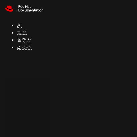
Skip to navigation
Skip to content
지
원
AI
학습
콘
설명서
솔
리소스
개
발
자
평
가
판
시
작
연