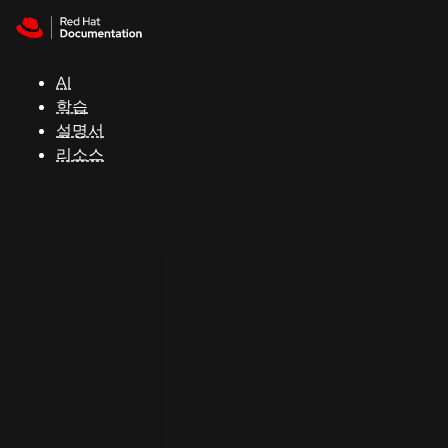
Skip to navigation
Skip to content
지
원
AI
학습
콘
설명서
솔
리소스
개
발
자
평
가
판
시
작
연