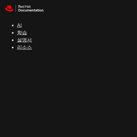
Skip to navigation
Skip to content
지
원
AI
학습
콘
설명서
솔
리소스
개
발
자
평
가
판
시
작
연