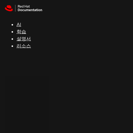
Skip to navigation
Skip to content
지
원
AI
학습
콘
설명서
솔
리소스
개
발
자
평
가
판
시
작
연