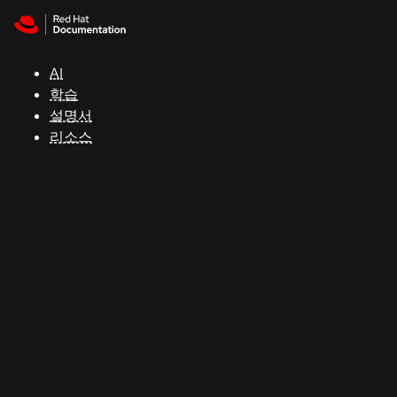
Skip to navigation
Skip to content
지
원
AI
학습
콘
설명서
솔
리소스
개
발
자
평
가
판
시
작
연