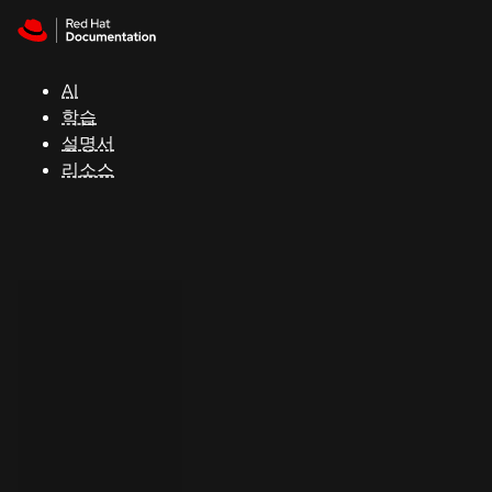
Skip to navigation
Skip to content
지
원
AI
학습
콘
설명서
솔
리소스
개
발
자
평
가
판
시
작
연