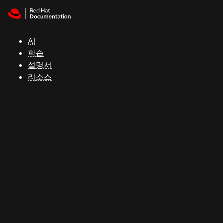
Skip to navigation
Skip to content
지
원
AI
학습
콘
설명서
솔
리소스
개
발
자
평
가
판
시
작
연