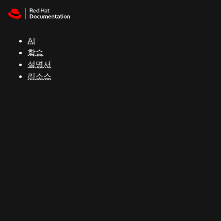
Skip to navigation
Skip to content
지
원
AI
학습
콘
설명서
솔
리소스
개
발
자
평
가
판
시
작
연