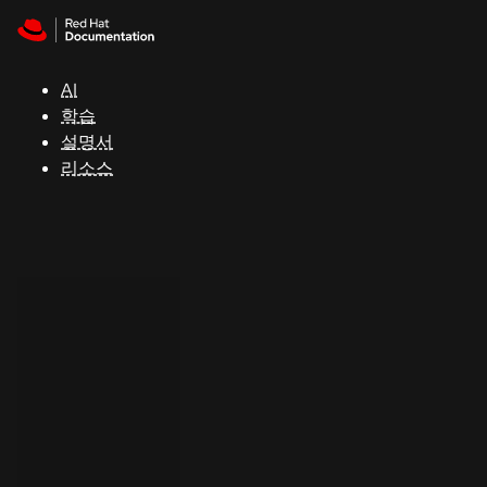
Skip to navigation
Skip to content
지
원
AI
학습
콘
설명서
솔
리소스
개
발
자
평
가
판
시
작
연