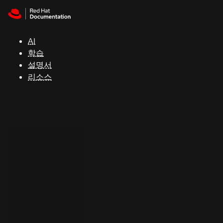
Skip to navigation
Skip to content
지
원
AI
학습
콘
설명서
솔
리소스
개
발
자
평
가
판
시
작
연