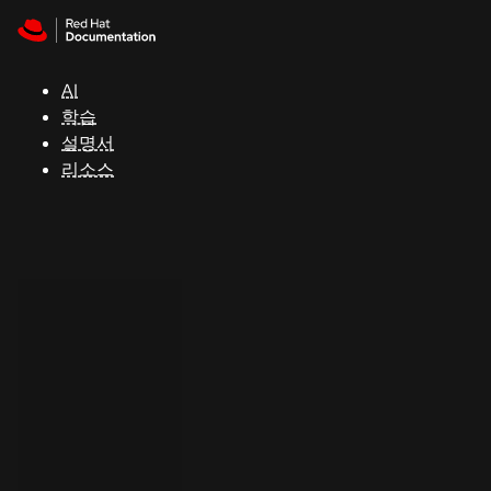
Skip to navigation
Skip to content
지
원
AI
학습
콘
설명서
솔
리소스
개
발
자
평
가
판
시
작
연