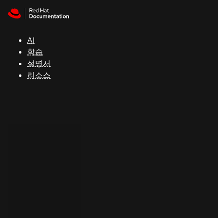
Skip to navigation
Skip to content
지
원
AI
학습
콘
설명서
솔
리소스
개
발
자
평
가
판
시
작
연