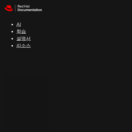
Skip to navigation
Skip to content
지
원
AI
학습
콘
설명서
솔
리소스
개
발
자
평
가
판
시
작
연