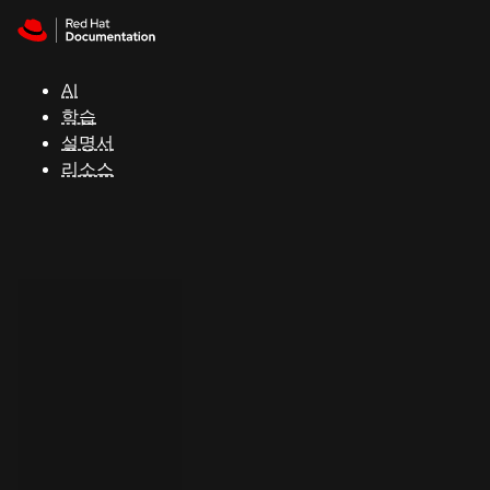
Skip to navigation
Skip to content
지
원
AI
학습
콘
설명서
솔
리소스
개
발
자
평
가
판
시
작
연