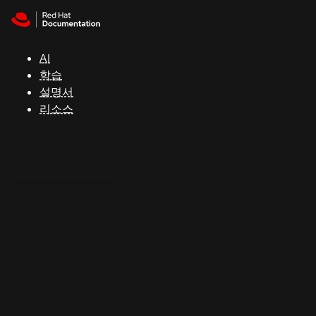
Skip to navigation
Skip to content
지
원
AI
학습
콘
설명서
솔
리소스
개
발
자
평
가
판
시
작
연