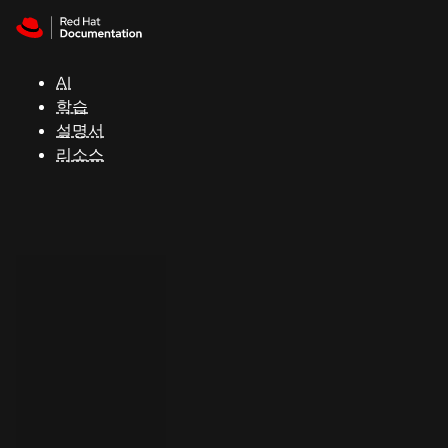
Skip to navigation
Skip to content
지
원
AI
학습
콘
설명서
솔
리소스
개
발
자
평
가
판
시
작
연