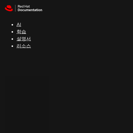
Skip to navigation
Skip to content
지
원
AI
학습
콘
설명서
솔
리소스
개
발
자
평
가
판
시
작
연