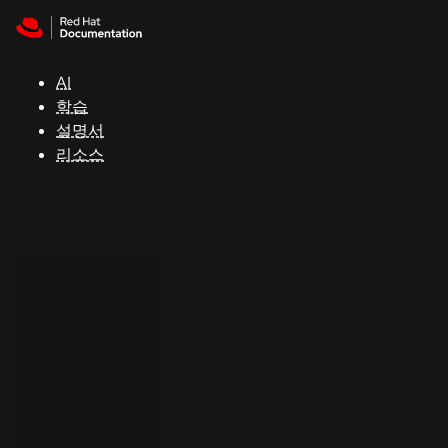
Skip to navigation
Skip to content
지
원
AI
학습
콘
설명서
솔
리소스
개
발
자
평
가
판
시
작
연