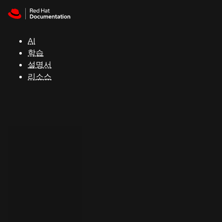
Skip to navigation
Skip to content
지
원
AI
학습
콘
설명서
솔
리소스
개
발
자
평
가
판
시
작
연