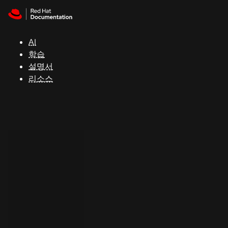
Skip to navigation
Skip to content
지
원
AI
학습
콘
설명서
솔
리소스
개
발
자
평
가
판
시
작
연