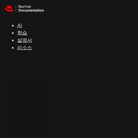
Skip to navigation
Skip to content
지
원
AI
학습
콘
설명서
솔
리소스
개
발
자
평
가
판
시
작
연