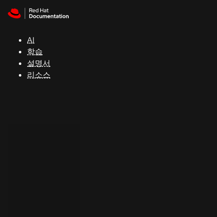
Skip to navigation
Skip to content
지
원
AI
학습
콘
설명서
솔
리소스
개
발
자
평
가
판
시
작
연