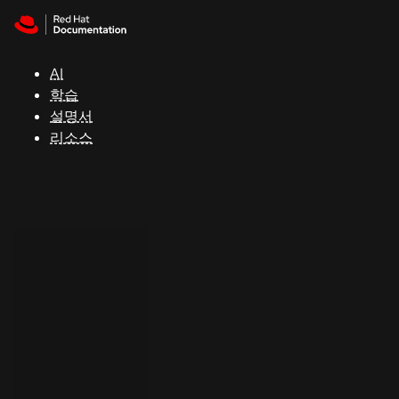
Skip to navigation
Skip to content
지
원
AI
학습
콘
설명서
솔
리소스
개
발
자
평
가
판
시
작
연