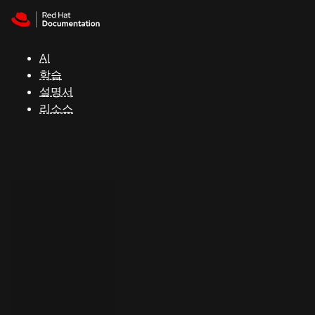
Skip to navigation
Skip to content
지
원
AI
학습
콘
설명서
솔
리소스
개
발
자
평
가
판
시
작
연