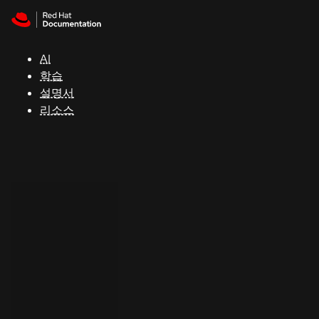
Skip to navigation
Skip to content
지
원
AI
학습
콘
설명서
솔
리소스
개
발
자
평
가
판
시
작
연