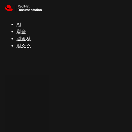
Skip to navigation
Skip to content
지
원
AI
학습
콘
설명서
솔
리소스
개
발
자
평
가
판
시
작
연