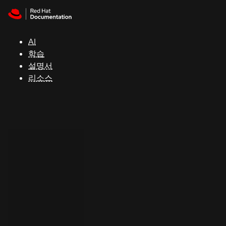
Skip to navigation
Skip to content
지
원
AI
학습
콘
설명서
솔
리소스
개
발
자
평
가
판
시
작
연