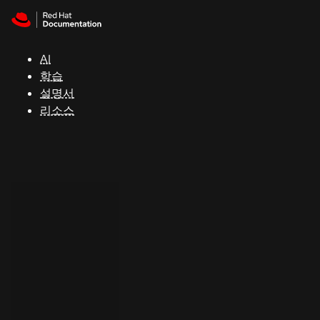
Skip to navigation
Skip to content
지
원
AI
학습
콘
설명서
솔
리소스
개
발
자
평
가
판
시
작
연