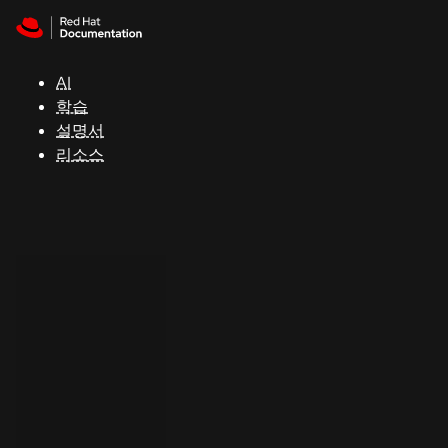
Skip to navigation
Skip to content
지
원
AI
학습
콘
설명서
솔
리소스
개
발
자
평
가
판
시
작
연