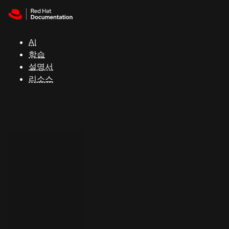
Skip to navigation
Skip to content
지
원
AI
학습
콘
설명서
솔
리소스
개
발
자
평
가
판
시
작
연