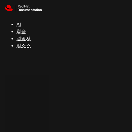
Skip to navigation
Skip to content
지
원
AI
학습
콘
설명서
솔
리소스
개
발
자
평
가
판
시
작
연