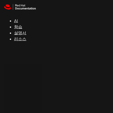
Skip to navigation
Skip to content
지
원
AI
학습
콘
설명서
솔
리소스
개
발
자
평
가
판
시
작
연