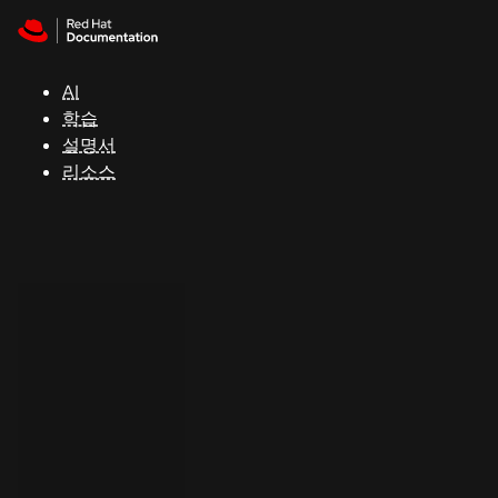
Skip to navigation
Skip to content
지
원
AI
학습
콘
설명서
솔
리소스
개
발
자
평
가
판
시
작
연