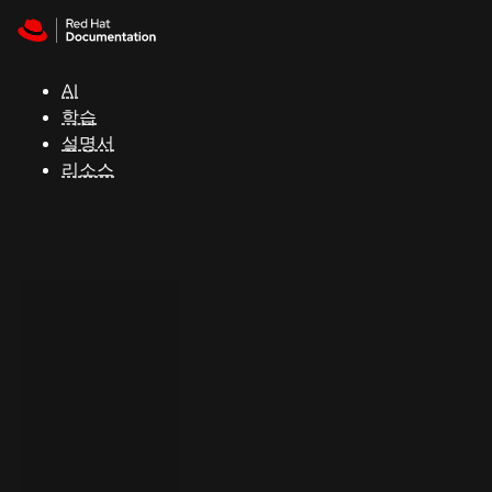
Skip to navigation
Skip to content
지
원
AI
학습
콘
설명서
솔
리소스
개
발
자
평
가
판
시
작
연