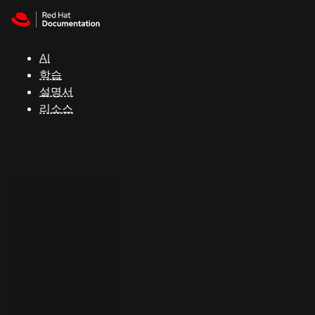
Skip to navigation
Skip to content
지
원
AI
학습
콘
설명서
솔
리소스
개
발
자
평
가
판
시
작
연