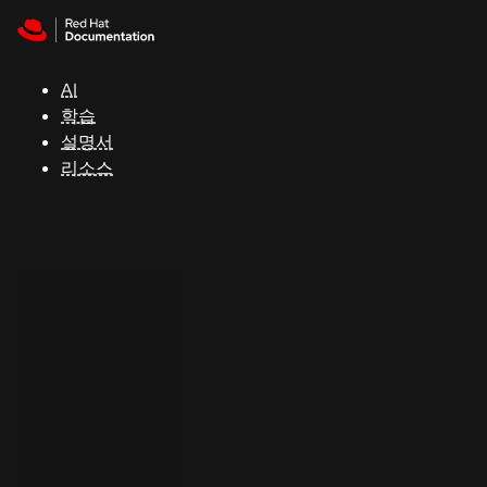
Skip to navigation
Skip to content
지
원
AI
학습
콘
설명서
솔
리소스
개
발
자
평
가
판
시
작
연