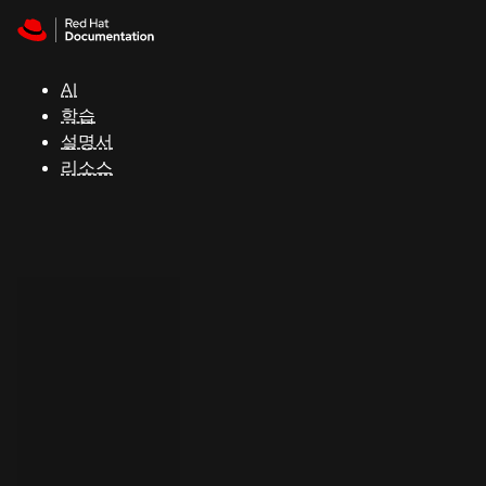
Skip to navigation
Skip to content
지
원
AI
학습
콘
설명서
솔
리소스
개
발
자
평
가
판
시
작
연